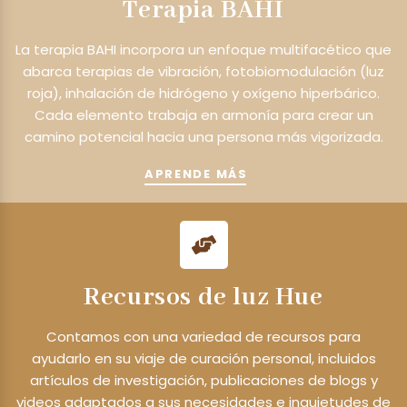
Terapia BAHI
La terapia BAHI incorpora un enfoque multifacético que
abarca terapias de vibración, fotobiomodulación (luz
roja), inhalación de hidrógeno y oxígeno hiperbárico.
Cada elemento trabaja en armonía para crear un
camino potencial hacia una persona más vigorizada.
APRENDE MÁS
Recursos de luz Hue
Contamos con una variedad de recursos para
ayudarlo en su viaje de curación personal, incluidos
artículos de investigación, publicaciones de blogs y
videos adaptados a sus necesidades e inquietudes de