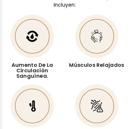
e
incluyen:
r
o
(
P
B
M
)
q
Aumento De La
Músculos Relajados
u
Circulación
a
Sanguínea.
n
t
i
t
y