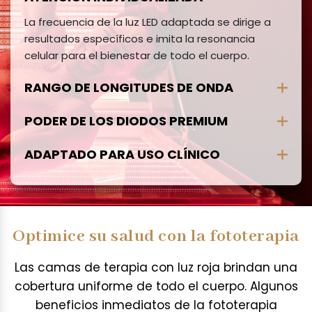
d
u
La frecuencia de la luz LED adaptada se dirige a
l
resultados específicos e imita la resonancia
a
celular para el bienestar de todo el cuerpo.
c
i
RANGO DE LONGITUDES DE ONDA
ó
n
PODER DE LOS DIODOS PREMIUM
d
e
ADAPTADO PARA USO CLÍNICO
c
u
e
r
Optimice su salud con la fototerapia
p
o
Las camas de terapia con luz roja brindan una
e
cobertura uniforme de todo el cuerpo. Algunos
n
t
beneficios inmediatos de la fototerapia