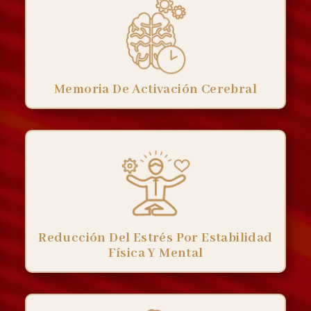
Memoria De Activación Cerebral
Reducción Del Estrés Por Estabilidad
Física Y Mental