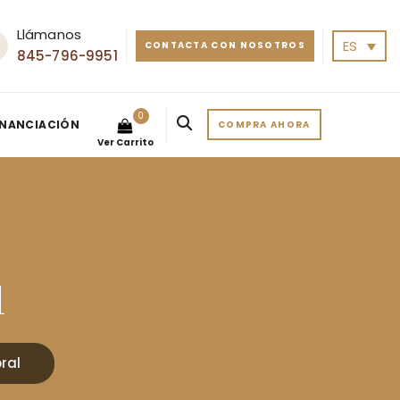
Llámanos
ES
CONTACTA CON NOSOTROS
845-796-9951
0
INANCIACIÓN
COMPRA AHORA
Ver Carrito
l
ral