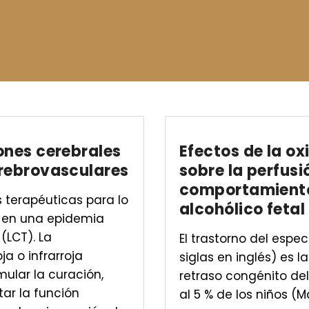
ones cerebrales
Efectos de la o
rebrovasculares
sobre la perfusi
comportamiento 
s terapéuticas para lo
alcohólico fetal
 en una epidemia
(LCT). La
El trastorno del espec
a o infrarroja
siglas en inglés) es
ular la curación,
retraso congénito del 
tar la función
al 5 % de los niños (Ma