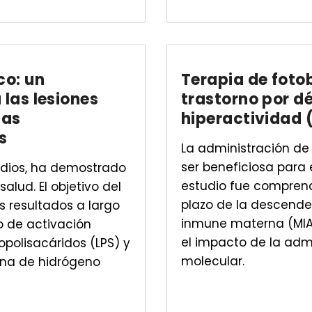
co: un
Terapia de foto
 las lesiones
trastorno por dé
das
hiperactividad
s
La administración de
ser beneficiosa para e
tudios, ha demostrado
estudio fue comprende
alud. El objetivo del
plazo de la descende
s resultados a largo
inmune materna (MIA) 
o de activación
el impacto de la adm
polisacáridos (LPS) y
molecular.
rna de hidrógeno