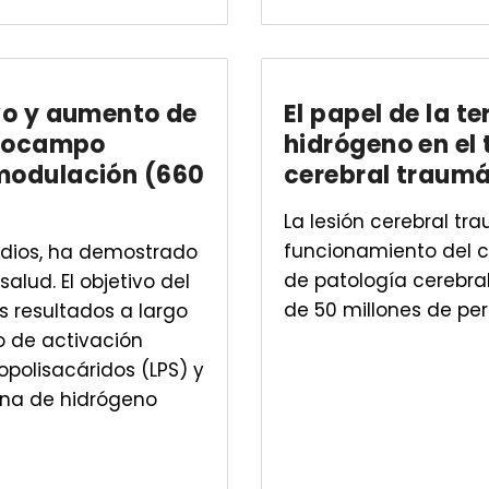
vo y aumento de
El papel de la t
ipocampo
hidrógeno en el 
modulación (660
cerebral traumá
La lesión cerebral tr
funcionamiento del c
tudios, ha demostrado
de patología cerebra
alud. El objetivo del
de 50 millones de per
s resultados a largo
o de activación
polisacáridos (LPS) y
rna de hidrógeno