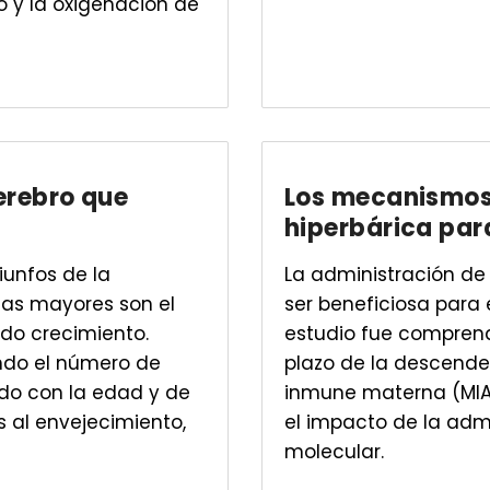
o y la oxigenación de
erebro que
Los mecanismos 
hiperbárica par
iunfos de la
La administración de
nas mayores son el
ser beneficiosa para e
do crecimiento.
estudio fue comprende
do el número de
plazo de la descende
ado con la edad y de
inmune materna (MIA) 
al envejecimiento,
el impacto de la adm
molecular.