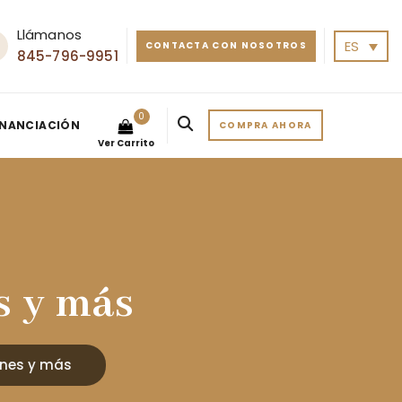
Llámanos
ES
CONTACTA CON NOSOTROS
845-796-9951
0
INANCIACIÓN
COMPRA AHORA
Ver Carrito
s y más
nes y más