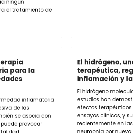
ía ningún
a el tratamiento de
terapia
El hidrógeno, u
ia para la
terapéutica, reg
medades
inflamación y l
El hidrógeno molecula
estudios han demostr
fermedad inflamatoria
efectos terapéuticos
esiva de las
ensayos clínicos, y s
mbién se asocia con
recientemente en las 
e puede provocar
neumonía por nuevo c
talidad.