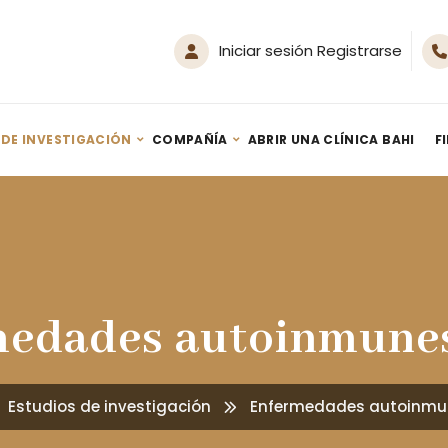
Iniciar sesión Registrarse
 DE INVESTIGACIÓN
COMPAÑÍA
ABRIR UNA CLÍNICA BAHI
F
Generador SPA de Hidrógeno Nanoburbujas HM-Spa 500
Terapia de inhalación de hidrógeno: guía – Por Youn Sung Lee (2020)
edades autoinmune
Estudios de investigación
Enfermedades autoinmu