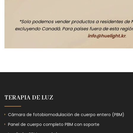
*Solo podemos vender productos a residentes de 
excluyendo Canadá. Para países fuera de esta región,
info@huelight.kr
.
TERAPIA DE LUZ
Cámara de fotobiomodulación de cuerpo entero (PBM)
Panel de cuerpo completo PBM con soporte