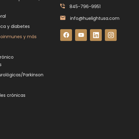
845-796-9951
ral
info@huelightusa.com
ica y diabetes
toinmunes y más
crónico
s
rológicas/Parkinson
es crónicas