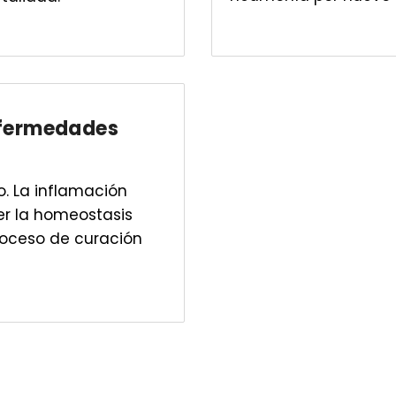
enfermedades
o. La inflamación
r la homeostasis
roceso de curación