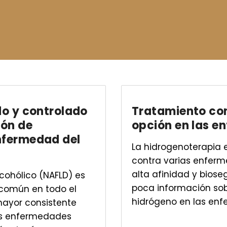
do y controlado
Tratamiento co
ión de
opción en las e
nfermedad del
La hidrogenoterapia
contra varias enferm
alta afinidad y biose
cohólico (NAFLD) es
poca información sob
común en todo el
hidrógeno en las en
ayor consistente
las enfermedades