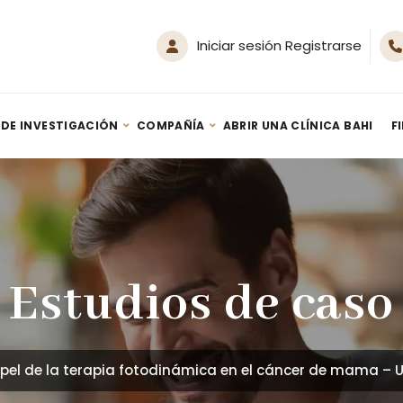
Iniciar sesión Registrarse
 DE INVESTIGACIÓN
COMPAÑÍA
ABRIR UNA CLÍNICA BAHI
F
Generador SPA de Hidrógeno Nanoburbujas HM-Spa 500
Terapia de inhalación de hidrógeno: guía – Por Youn Sung Lee (2020)
Estudios de caso
apel de la terapia fotodinámica en el cáncer de mama – Un