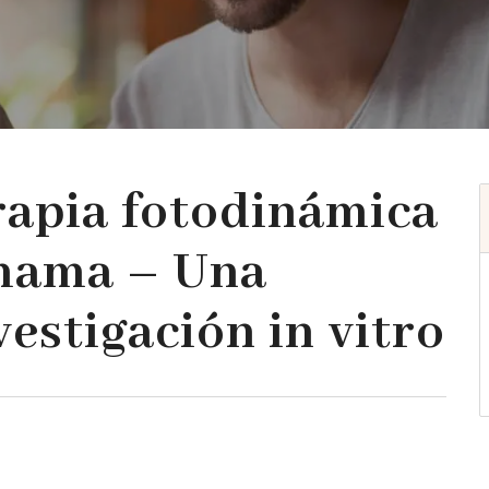
erapia fotodinámica
 mama – Una
vestigación in vitro