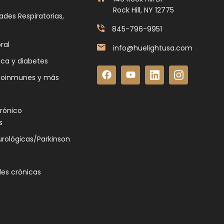
Rock Hill, NY 12775
des Respiratorias,
845-796-9951
ral
info@huelightusa.com
ica y diabetes
toinmunes y más
crónico
s
rológicas/Parkinson
es crónicas