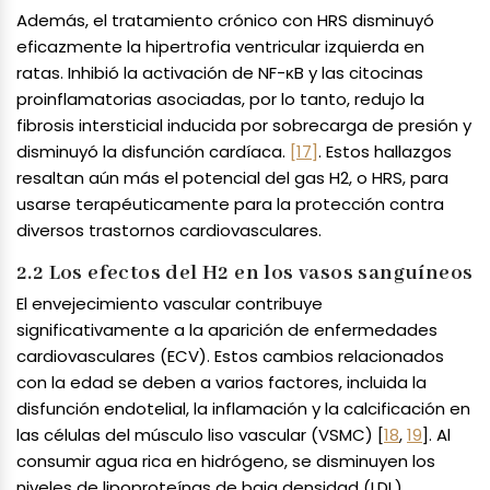
Además, el tratamiento crónico con HRS disminuyó
eficazmente la hipertrofia ventricular izquierda en
ratas. Inhibió la activación de NF-κB y las citocinas
proinflamatorias asociadas, por lo tanto, redujo la
fibrosis intersticial inducida por sobrecarga de presión y
disminuyó la disfunción cardíaca.
[17]
. Estos hallazgos
resaltan aún más el potencial del gas H2, o HRS, para
usarse terapéuticamente para la protección contra
diversos trastornos cardiovasculares.
2.2 Los efectos del H2 en los vasos sanguíneos
El envejecimiento vascular contribuye
significativamente a la aparición de enfermedades
cardiovasculares (ECV). Estos cambios relacionados
con la edad se deben a varios factores, incluida la
disfunción endotelial, la inflamación y la calcificación en
las células del músculo liso vascular (VSMC) [
18
,
19
]. Al
consumir agua rica en hidrógeno, se disminuyen los
niveles de lipoproteínas de baja densidad (LDL)