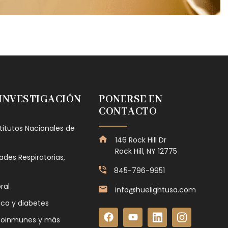
 INVESTIGACIÓN
PONERSE EN
CONTACTO
stitutos Nacionales de
146 Rock Hill Dr
Rock Hill, NY 12775
des Respiratorias,
845-796-9951
ral
info@huelightusa.com
ica y diabetes
toinmunes y más