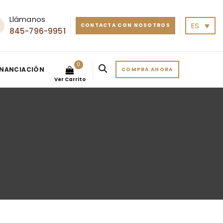
Llámanos
ES
CONTACTA CON NOSOTROS
845-796-9951
0
INANCIACIÓN
COMPRA AHORA
Ver Carrito