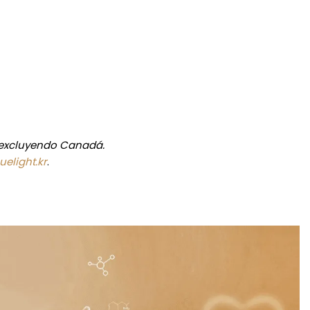
 excluyendo Canadá.
elight.kr
.