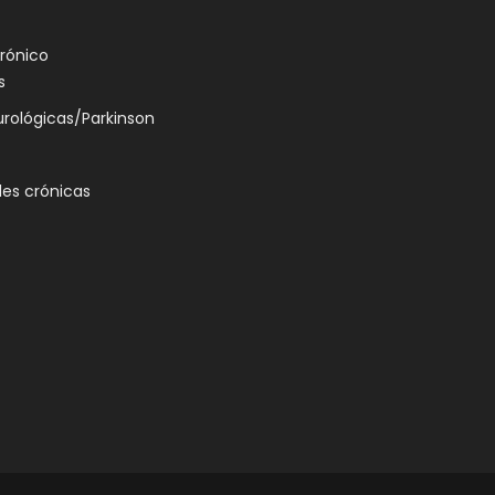
crónico
s
rológicas/Parkinson
es crónicas