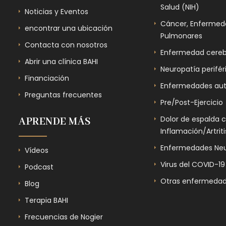
Salud (NIH)
Noticias y Eventos
Cáncer, Enfermeda
encontrar una ubicación
Pulmonares
Contacta con nosotros
Enfermedad cereb
Abrir una clínica BAHI
Neuropatía perifér
Financiación
Enfermedades au
Preguntas frecuentes
Pre/Post-Ejercicio
Dolor de espalda 
APRENDE MÁS
Inflamación/Artriti
Enfermedades Neu
Vídeos
Virus del COVID-19
Podcast
Otras enfermedad
Blog
Terapia BAHI
Frecuencias de Nogier