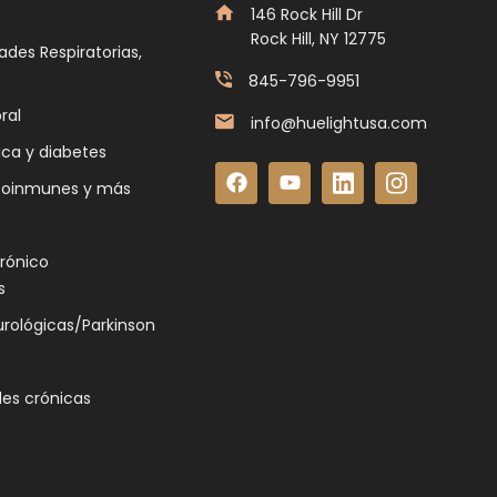
146 Rock Hill Dr
Rock Hill, NY 12775
des Respiratorias,
845-796-9951
ral
info@huelightusa.com
ica y diabetes
toinmunes y más
crónico
s
rológicas/Parkinson
es crónicas