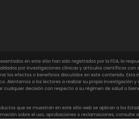
esentados en este sitio han sido registrados por la FDA, la resp
ldados por investigaciones clínicas y artículos científicos con 
ar los efectos o beneficios discutidos en este contenido. Esta
 Alentamos a los lectores a realizar su propia investigación y c
r cualquier decisión con respecto a su régimen de salud o biene
oductos que se muestran en este sitio web se aplican a los Estado
rmación sobre el uso, aprobaciones o reclamaciones, consulte a l
rvados todos los derechos.
Garantía
Mapa del sitio
C