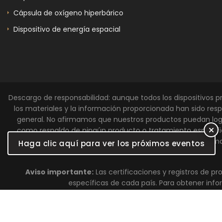
Cápsula de oxígeno hiperbárico
Dispositivo de energía espacial
Descargo de responsabilidad: aunque todos los dispositivos pr
los materiales y la información proporcionada han sido respa
general. No afirmamos que nuestros productos puedan logr
como respaldo de ningún producto o tratamiento específico.
toma
Haga clic aquí para ver los próximos eventos
Aviso importante:
Las certificaciones y registros de pr
específicas de cada país. Para obtener info
© Derechos de autor 2026 Hue Light Estados Unidos. Rese