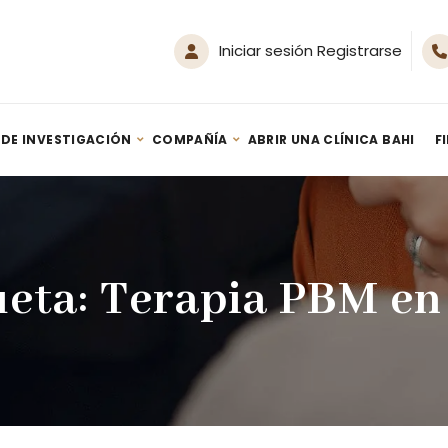
Iniciar sesión Registrarse
 DE INVESTIGACIÓN
COMPAÑÍA
ABRIR UNA CLÍNICA BAHI
F
Generador SPA de Hidrógeno Nanoburbujas HM-Spa 500
Terapia de inhalación de hidrógeno: guía – Por Youn Sung Lee (2020)
ueta:
Terapia PBM en 