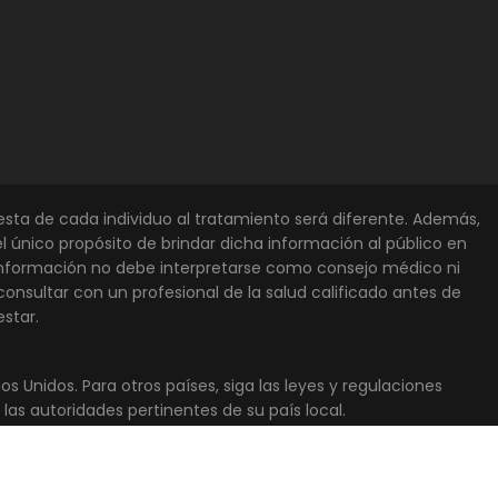
uesta de cada individuo al tratamiento será diferente. Además,
el único propósito de brindar dicha información al público en
 información no debe interpretarse como consejo médico ni
onsultar con un profesional de la salud calificado antes de
star.
s Unidos. Para otros países, siga las leyes y regulaciones
as autoridades pertinentes de su país local.
ondiciones de uso
política de privacidad
Recursos citados