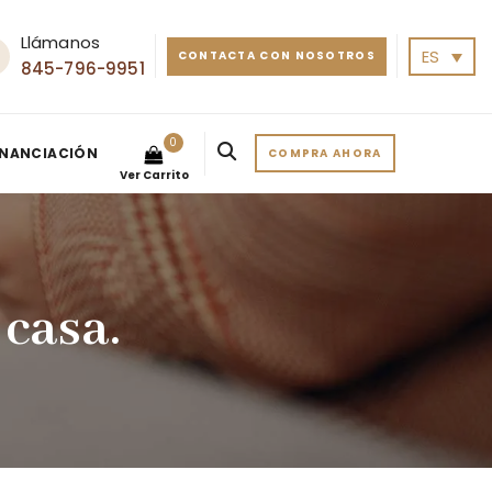
Llámanos
ES
CONTACTA CON NOSOTROS
845-796-9951
0
INANCIACIÓN
COMPRA AHORA
Ver Carrito
casa.