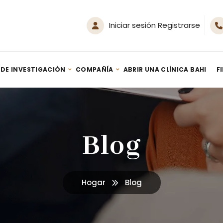
Iniciar sesión Registrarse
 DE INVESTIGACIÓN
COMPAÑÍA
ABRIR UNA CLÍNICA BAHI
F
Generador SPA de Hidrógeno Nanoburbujas HM-Spa 500
Terapia de inhalación de hidrógeno: guía – Por Youn Sung Lee (2020)
Blog
Hogar
Blog