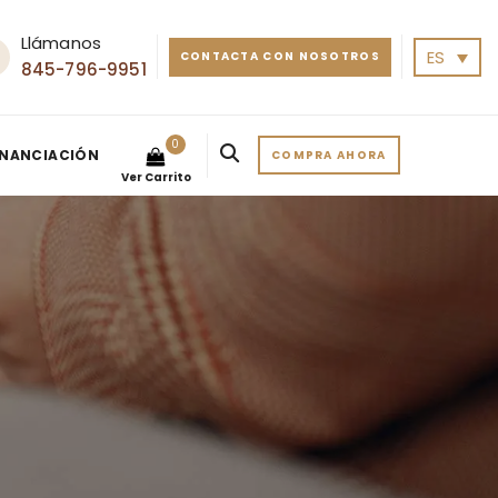
Llámanos
ES
CONTACTA CON NOSOTROS
845-796-9951
0
INANCIACIÓN
COMPRA AHORA
Ver Carrito