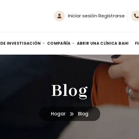
Iniciar sesión Registrarse
 DE INVESTIGACIÓN
COMPAÑÍA
ABRIR UNA CLÍNICA BAHI
F
Generador SPA de Hidrógeno Nanoburbujas HM-Spa 500
Terapia de inhalación de hidrógeno: guía – Por Youn Sung Lee (2020)
Blog
Hogar
Blog