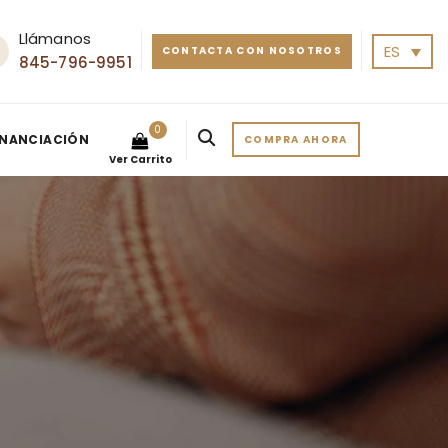
Llámanos
ES
CONTACTA CON NOSOTROS
845-796-9951
0
INANCIACIÓN
COMPRA AHORA
Ver Carrito