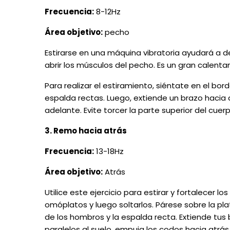
Frecuencia:
8-12Hz
Área objetivo:
pecho
Estirarse en una máquina vibratoria ayudará a desa
abrir los músculos del pecho. Es un gran calent
Para realizar el estiramiento, siéntate en el bord
espalda rectas. Luego, extiende un brazo hacia
adelante. Evite torcer la parte superior del cuer
3. Remo hacia atrás
Frecuencia:
13-18Hz
Área objetivo:
Atrás
Utilice este ejercicio para estirar y fortalecer lo
omóplatos y luego soltarlos. Párese sobre la pla
de los hombros y la espalda recta. Extiende tus 
paralelos al suelo, empuja los codos hacia atrá