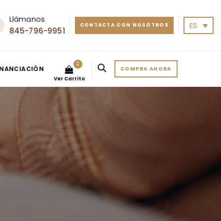
Llámanos
ES
CONTACTA CON NOSOTROS
845-796-9951
0
INANCIACIÓN
COMPRA AHORA
Ver Carrito