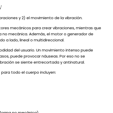
V
braciones y 2) el movimiento de la vibración.
motores mecánicos para crear vibraciones, mientras que
rgía no mecánica. Además, el motor o generador de
a lado, lineal o multidireccional.
didad del usuario. Un movimiento intenso puede
s casos, puede provocar náuseas. Por eso no se
ibración se siente entrecortada y antinatural.
para todo el cuerpo incluyen:
e forma no mecánica)