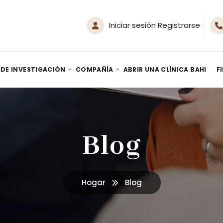
Iniciar sesión Registrarse
 DE INVESTIGACIÓN
COMPAÑÍA
ABRIR UNA CLÍNICA BAHI
F
Generador SPA de Hidrógeno Nanoburbujas HM-Spa 500
Terapia de inhalación de hidrógeno: guía – Por Youn Sung Lee (2020)
Blog
Hogar
Blog